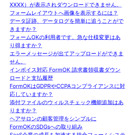
XXXX）が表示されダウンロードできません。
フォームレイアウトへ画像を表示するには？
データ証跡、データログを簡単に追うことがで
きますか？
フォームOKの利用者です。急な仕様変更はあ
り得ますか？
エラーメッセージが出てアップロードができま
せん。
インボイス対応 FormOK 請求書領収書ダウン
ロードと支払履歴
FormOKはGDPRやCCPAコンプライアンスに対
応していますか？
添付ファイルのウィルスチェック機能追加はあ
りますか？
ヘアサロンの顧客管理をシンプルに
FormOKのSDGsへの取り組み
SaaS企業の成長を加速する統合フォームシステ