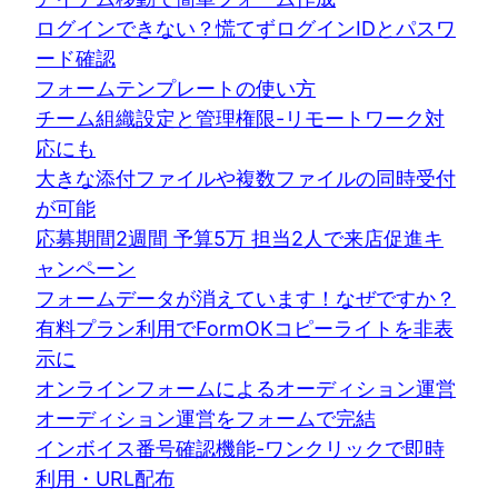
ログインできない？慌てずログインIDとパスワ
ード確認
フォームテンプレートの使い方
チーム組織設定と管理権限-リモートワーク対
応にも
大きな添付ファイルや複数ファイルの同時受付
が可能
応募期間2週間 予算5万 担当2人で来店促進キ
ャンペーン
フォームデータが消えています！なぜですか？
有料プラン利用でFormOKコピーライトを非表
示に
オンラインフォームによるオーディション運営
オーディション運営をフォームで完結
インボイス番号確認機能-ワンクリックで即時
利用・URL配布