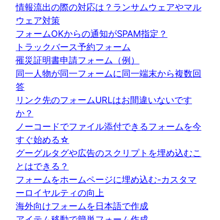
情報流出の際の対応は？ランサムウェアやマル
ウェア対策
フォームOKからの通知がSPAM指定？
トラックバース予約フォーム
罹災証明書申請フォーム（例）
同一人物が同一フォームに同一端末から複数回
答
リンク先のフォームURLはお間違いないです
か？
ノーコードでファイル添付できるフォームを今
すぐ始める☆
グーグルタグや広告のスクリプトを埋め込むこ
とはできる？
フォームをホームページに埋め込む-カスタマ
ーロイヤルティの向上
海外向けフォームを日本語で作成
アイテム移動で簡単フォーム作成