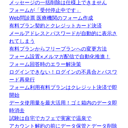
メッセージの一括削除は仕様上できません
フォームが「受付停止中です」
Web問診票 医療機関のフォーム作成
有料プラン契約とクレジットカード決済
メールアドレスとパスワードが自動的に表示さ
れてしまう
有料プランからフリープランへの変更方法
フォーム設置×メルマガ配信で自動化推進！
フォーム回答時のエラー解決策
ログインできない！ログインの不具合とパスワ
ード再発行
フォーム利用有料プランはクレジット決済で即
開始
データ使用量を最大活用！ゴミ箱内のデータ即
時消去
試験は自宅でカフェで実家で温泉で
アカウント解約の前にデータ保管とデータ削除