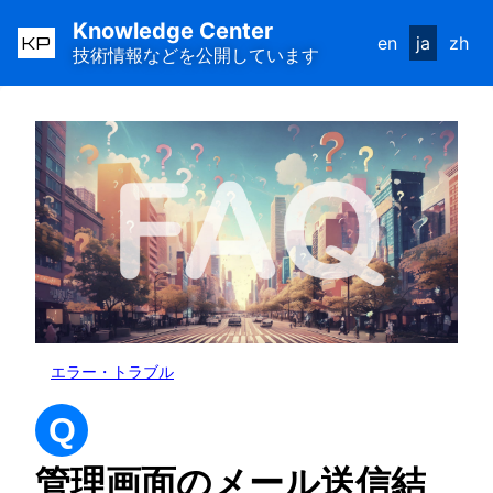
Knowledge Center
KP
en
ja
zh
技術情報などを公開しています
エラー・トラブル
Q
管理画面のメール送信結