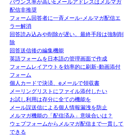
バウンス率が高いEメールアドレスはメルマガ
配信非推奨
フォーム回答者に一斉メール-メルマガ配信エ
ラー解消
回答読み込みや削除が遅い。最終手段は強制削
除
回答送信後の編集機能
英語フォームを日本語の管理画面で作成
フォームレイアウトを効率的に刷新-動画添付
フォーム
個人カードで決済、eメールで領収書
メーリングリストにファイル添付したい
お試し利用は存分に全ての機能を
メール誤送信による個人情報漏洩を防止
メルマガ機能の「配信済み」意味合いは？
ウェブフォームからメルマガ配信まで一貫して
できる