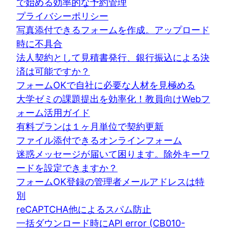
で始める効率的な予約管理
プライバシーポリシー
写真添付できるフォームを作成。アップロード
時に不具合
法人契約として見積書発行、銀行振込による決
済は可能ですか？
フォームOKで自社に必要な人材を見極める
大学ゼミの課題提出を効率化！教員向けWebフ
ォーム活用ガイド
有料プランは１ヶ月単位で契約更新
ファイル添付できるオンラインフォーム
迷惑メッセージが届いて困ります。除外キーワ
ードを設定できますか？
フォームOK登録の管理者メールアドレスは特
別
reCAPTCHA他によるスパム防止
一括ダウンロード時にAPI error (CB010-