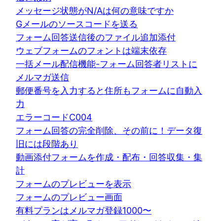
メッセージ状態がN/Aは何の意味ですか
Gメールのソースコードを送る
フォーム回答送信後のファイル追加添付
ウェブフォームのフォントは端末依存
一括メール配信機能-フォーム回答者リストに
メルマガ送信
郵便番号を入力すると住所もフォームに自動入
力
エラーコードC004
フォーム回答の完全削除、その前に！データ復
旧には段階あり
動画添付フォームを作成・配布・回答収集・集
計
フォームのプレビューを表示
フォームのプレビュー画面
有料プランはメルマガ登録1000〜