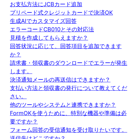
お支払方法にJCBカード追加
プリペード式クレジットカードで決済OK
生成AIでカスタマイズ回答
エラーコードCB010とその対応法
見積を作成してもらえますか？
回答状況に応じて、回答項目を追加できます
か？
請求書・領収書のダウンロードでエラーが発生
します。
決済通知メールの再送信はできますか？
支払い方法と領収書の発行について教えてくだ
さい。
他のツールやシステムと連携できますか？
FormOKを使うために、特別な機器や準備は必
要ですか？
フォーム回答の受信通知を受け取りたいです。
送信先はどこですか？