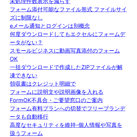
未処理件数表示を減らす
フォーム添付可能なファイル形式 ファイルサイ
ズに制限なし
eメール通知とログインは別概念
何度ダウンロードしてもエクセルにフォームデ
ータがない？
スモールビジネスに動画写真添付のフォーム
OK
一括ダウンロードで作成したZIPファイルが解
凍できない
領収書はクレジット明細で
フォームに説明文や説明画像を入れる
FormOK不具合・ご要望窓口のご案内
フォーム有料プランへの切替でフリープランデ
ータも自動移行
高度なセキュリティを維持-個人情報や写真を
扱うフォーム