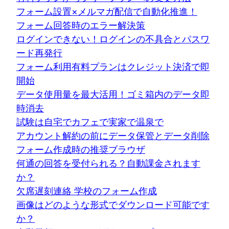
フォーム設置×メルマガ配信で自動化推進！
フォーム回答時のエラー解決策
ログインできない！ログインの不具合とパスワ
ード再発行
フォーム利用有料プランはクレジット決済で即
開始
データ使用量を最大活用！ゴミ箱内のデータ即
時消去
試験は自宅でカフェで実家で温泉で
アカウント解約の前にデータ保管とデータ削除
フォーム作成時の推奨ブラウザ
何通の回答を受付られる？自動課金されます
か？
欠席遅刻連絡 学校のフォーム作成
画像はどのような形式でダウンロード可能です
か？