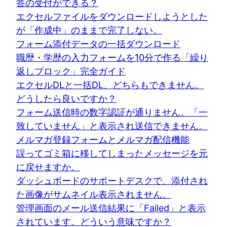
答の受付ができる？
エクセルファイルをダウンロードしようとした
が「作成中」のままで完了しない。
フォーム添付データの一括ダウンロード
職歴・学歴の入力フォームを10分で作る「繰り
返しブロック」完全ガイド
エクセルDLと一括DL、どちらもできません。
どうしたら良いですか？
フォーム送信時の数字認証が通りません。「一
致していません」と表示され送信できません。
メルマガ登録フォームとメルマガ配信機能
誤ってゴミ箱に移してしまったメッセージを元
に戻せますか。
ダッシュボードのサポートデスクで、添付され
た画像がサムネイル表示されません。
管理画面のメール送信結果に「Failed」と表示
されています。どういう意味ですか？