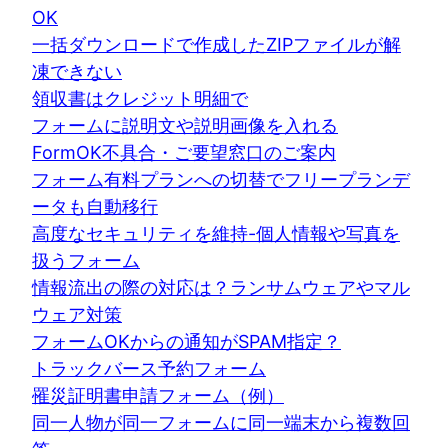
OK
一括ダウンロードで作成したZIPファイルが解
凍できない
領収書はクレジット明細で
フォームに説明文や説明画像を入れる
FormOK不具合・ご要望窓口のご案内
フォーム有料プランへの切替でフリープランデ
ータも自動移行
高度なセキュリティを維持-個人情報や写真を
扱うフォーム
情報流出の際の対応は？ランサムウェアやマル
ウェア対策
フォームOKからの通知がSPAM指定？
トラックバース予約フォーム
罹災証明書申請フォーム（例）
同一人物が同一フォームに同一端末から複数回