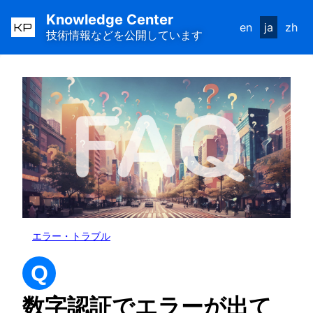
Knowledge Center
KP
en
ja
zh
技術情報などを公開しています
エラー・トラブル
Q
数字認証でエラーが出て