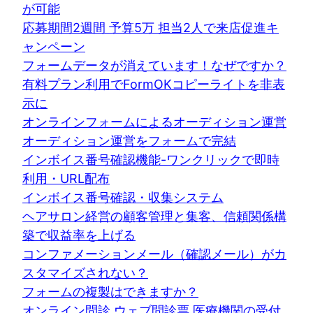
が可能
応募期間2週間 予算5万 担当2人で来店促進キ
ャンペーン
フォームデータが消えています！なぜですか？
有料プラン利用でFormOKコピーライトを非表
示に
オンラインフォームによるオーディション運営
オーディション運営をフォームで完結
インボイス番号確認機能-ワンクリックで即時
利用・URL配布
インボイス番号確認・収集システム
ヘアサロン経営の顧客管理と集客、信頼関係構
築で収益率を上げる
コンファメーションメール（確認メール）がカ
スタマイズされない？
フォームの複製はできますか？
オンライン問診 ウェブ問診票 医療機関の受付