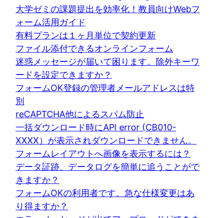
大学ゼミの課題提出を効率化！教員向けWebフ
ォーム活用ガイド
有料プランは１ヶ月単位で契約更新
ファイル添付できるオンラインフォーム
迷惑メッセージが届いて困ります。除外キーワ
ードを設定できますか？
フォームOK登録の管理者メールアドレスは特
別
reCAPTCHA他によるスパム防止
一括ダウンロード時にAPI error (CB010-
XXXX）が表示されダウンロードできません。
フォームレイアウトへ画像を表示するには？
データ証跡、データログを簡単に追うことがで
きますか？
フォームOKの利用者です。急な仕様変更はあ
り得ますか？