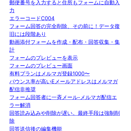
郵便番号を入力すると住所もフォームに自動入
力
エラーコードC004
フォーム回答の完全削除、その前に！データ復
旧には段階あり
動画添付フォームを作成・配布・回答収集・集
計
フォームのプレビューを表示
フォームのプレビュー画面
有料プランはメルマガ登録1000〜
バウンス率が高いEメールアドレスはメルマガ
配信非推奨
フォーム回答者に一斉メール-メルマガ配信エ
ラー解消
回答読み込みや削除が遅い。最終手段は強制削
除
回答送信後の編集機能