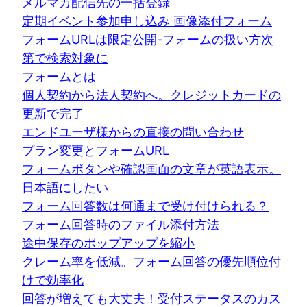
メルマガ配信先の一括登録
定期イベント参加申し込み 画像添付フォーム
フォームURLは限定公開-フォームの扱い方次
第で検索対象に
フォームとは
個人契約から法人契約へ。クレジットカードの
更新で完了
エンドユーザ様からの直接の問い合わせ
プラン変更とフォームURL
フォームボタンや確認画面の文章が英語表示。
日本語にしたい
フォーム回答数は何通まで受け付けられる？
フォーム回答時のファイル添付方法
途中保存のポップアップを縮小
クレーム率を低減。フォーム回答の優先順位付
けで効率化
回答が増えても大丈夫！受付ステータスのカス