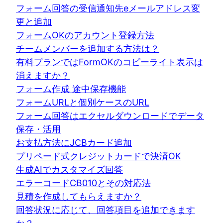
フォーム回答の受信通知先eメールアドレス変
更と追加
フォームOKのアカウント登録方法
チームメンバーを追加する方法は？
有料プランではFormOKのコピーライト表示は
消えますか？
フォーム作成 途中保存機能
フォームURLと個別ケースのURL
フォーム回答はエクセルダウンロードでデータ
保存・活用
お支払方法にJCBカード追加
プリペード式クレジットカードで決済OK
生成AIでカスタマイズ回答
エラーコードCB010とその対応法
見積を作成してもらえますか？
回答状況に応じて、回答項目を追加できます