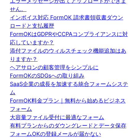
エラーメッセージが出てアップロードができま
せん。
インボイス対応 FormOK 請求書領収書ダウン
ロードと支払履歴
FormOKはGDPRやCCPAコンプライアンスに対
応していますか？
添付ファイルのウィルスチェック機能追加はあ
りますか？
ヘアサロンの顧客管理をシンプルに
FormOKのSDGsへの取り組み
SaaS企業の成長を加速する統合フォームシステ
ム
FormOK料金プラン｜無料から始めるビジネス
フォーム
大容量ファイル受付に最適なフォーム
有料プランからのダウングレードとデータ保存
フォームOKの登録メールが届かない